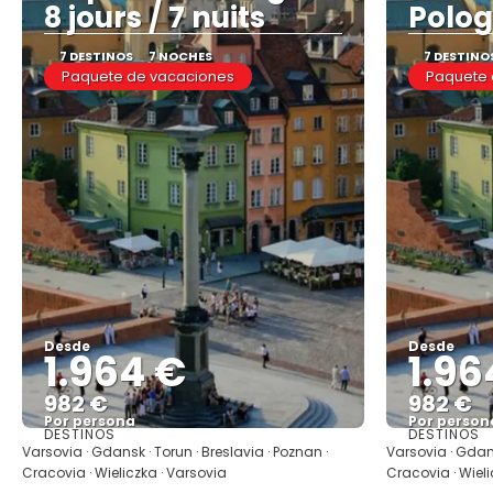
8 jours / 7 nuits
Polog
7 DESTINOS
7 NOCHES
7 DESTINO
Paquete de vacaciones
Paquete 
Desde
Desde
1.964 €
1.96
982 €
982 €
Por persona
Por person
DESTINOS
DESTINOS
Ver
Varsovia · Gdansk · Torun · Breslavia · Poznan ·
Varsovia · Gdans
Cracovia · Wieliczka · Varsovia
Cracovia · Wieli