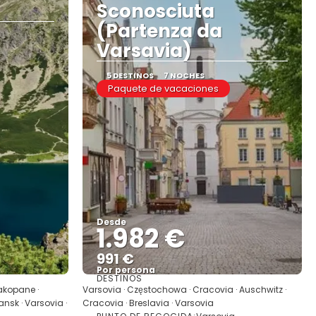
Sconosciuta
(Partenza da
Varsavia)
5 DESTINOS
7 NOCHES
Paquete de vacaciones
Desde
1.982 €
991 €
Por persona
DESTINOS
Ver
akopane ·
Varsovia · Częstochowa · Cracovia · Auschwitz ·
nsk · Varsovia ·
Cracovia · Breslavia · Varsovia