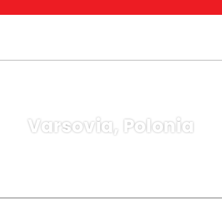
Varsovia, Polonia
Multidestino
Tour
Casas
miento