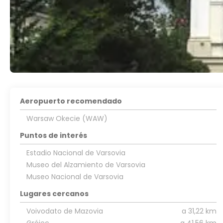
Aeropuerto recomendado
Warsaw Okecie (WAW)
Puntos de interés
Estadio Nacional de Varsovia
Museo del Alzamiento de Varsovia
Museo Nacional de Varsovia
Lugares cercanos
Voivodato de Mazovia
a 31,22 km