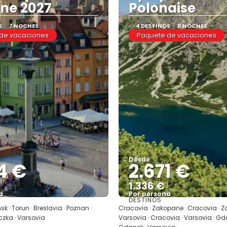
ne 2027
Polonaise
S
7 NOCHES
4 DESTINOS
8 NOCHES
de vacaciones
Paquete de vacaciones
Desde
4 €
2.671 €
1.336 €
a
Por persona
DESTINOS
Ver
Ver
k · Torun · Breslavia · Poznan ·
Cracovia · Zakopane · Cracovia · Z
czka · Varsovia
Varsovia · Cracovia · Varsovia · Gda